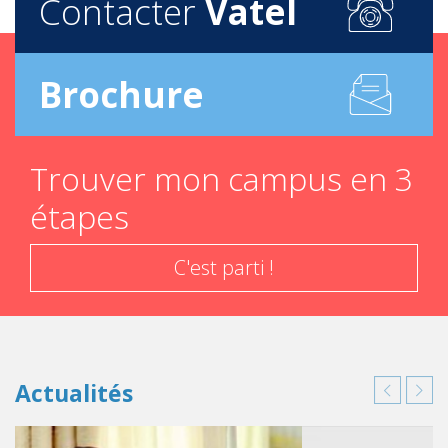
Contacter
Vatel
Brochure
Trouver mon campus en 3
étapes
C'est parti !
Actualités