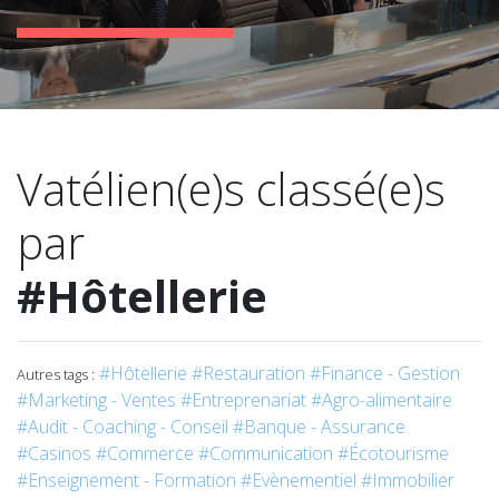
Vatélien(e)s classé(e)s
par
#Hôtellerie
#Hôtellerie
#Restauration
#Finance - Gestion
Autres tags :
#Marketing - Ventes
#Entreprenariat
#Agro-alimentaire
#Audit - Coaching - Conseil
#Banque - Assurance
#Casinos
#Commerce
#Communication
#Écotourisme
#Enseignement - Formation
#Evènementiel
#Immobilier