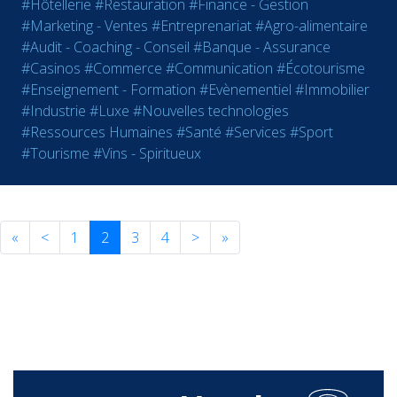
#Hôtellerie
#Restauration
#Finance - Gestion
#Marketing - Ventes
#Entreprenariat
#Agro-alimentaire
#Audit - Coaching - Conseil
#Banque - Assurance
#Casinos
#Commerce
#Communication
#Écotourisme
#Enseignement - Formation
#Evènementiel
#Immobilier
#Industrie
#Luxe
#Nouvelles technologies
#Ressources Humaines
#Santé
#Services
#Sport
#Tourisme
#Vins - Spiritueux
«
<
1
2
3
4
>
»