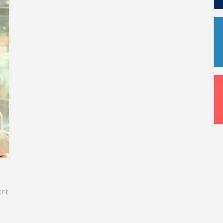
E: LES ÉTUDIANTS SONT
S ET PRÊTS À L'EMPLOI DÈS LA FIN DE
cle, notre CEO met en lumière le succès
tion exceptionnelle des étudiants de