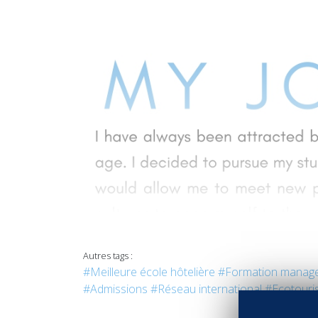
Autres tags :
#Meilleure école hôtelière
#Formation manag
#Admissions
#Réseau international
#Ecotouri