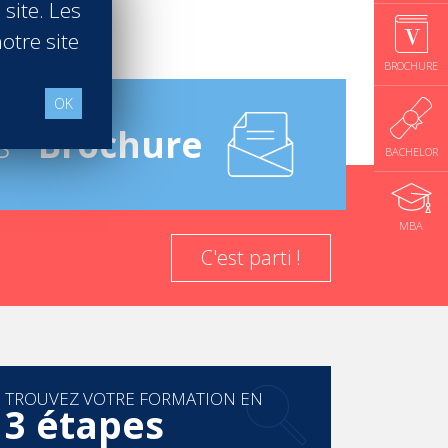
 site. Les
otre site
BROCHURE
OK
s -
Brochure
BACHELOR
MBA
C'est parti !
TROUVEZ VOTRE FORMATION EN
3 étapes