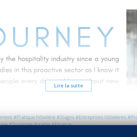
Lire la suite
ement
#Pratique hôtelière
#Stages
#Entreprises hôtelières
#Pr
sme
#Tourisme durable
#Finance