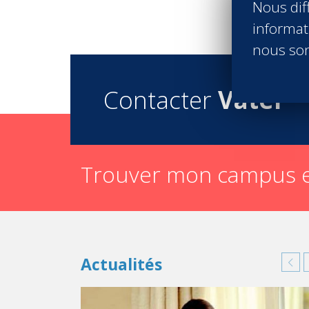
Nous diff
informati
nous son
Contacter
Vatel
Trouver mon campus e
Actualités