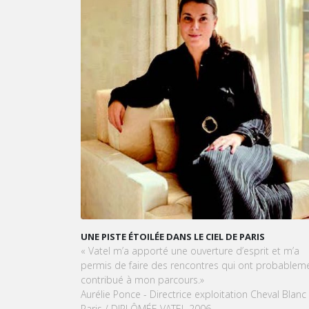
UNE PISTE ÉTOILÉE DANS LE CIEL DE PARIS
VATEL MAURIC
OPÉRATIONNEL
« Vatel m’a apporté une ouverture d’esprit et m’a
LEUR CURSUS
permis de faire des rencontres qui ont probablement
Dans cet arti
contribué à mon parcours.»
et la prépara
Aurélie Ponce - Directrice exploitation Cheval Blanc
Vatel Maurice.
Paris / DIPLÔMÉE VATEL 2006