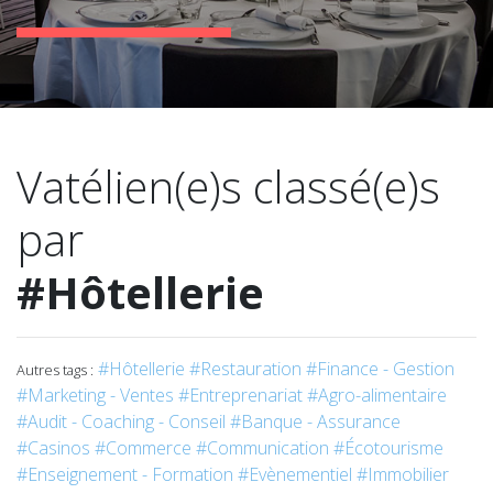
Vatélien(e)s classé(e)s
par
#Hôtellerie
#Hôtellerie
#Restauration
#Finance - Gestion
Autres tags :
#Marketing - Ventes
#Entreprenariat
#Agro-alimentaire
#Audit - Coaching - Conseil
#Banque - Assurance
#Casinos
#Commerce
#Communication
#Écotourisme
#Enseignement - Formation
#Evènementiel
#Immobilier