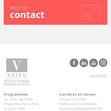
contact
MAURITIUS
Programmes
Carrières et réseau
1er cycle - Bachelor
Trouver un emploi
Programme Marco Polo
Meilleure école hôtelière
2e cycle - MBA
Insertion professionnelle des
Spécialisations en MBA
diplômés Vatel
Trouvez votre formation en 3
Réussites de Vatéliens