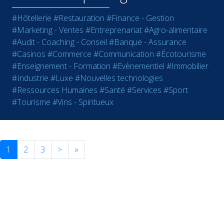
#Hôtellerie
#Restauration
#Finance - Gestion
#Marketing - Ventes
#Entreprenariat
#Agro-alimentaire
#Audit - Coaching - Conseil
#Banque - Assurance
#Casinos
#Commerce
#Communication
#Écotourisme
#Enseignement - Formation
#Evènementiel
#Immobilier
#Industrie
#Luxe
#Nouvelles technologies
#Ressources Humaines
#Santé
#Services
#Sport
#Tourisme
#Vins - Spiritueux
1
2
3
>
»