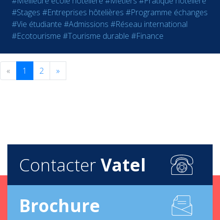
#Meilleure école hôtelière
#Métiers
#Pratique hôtelière
#Stages
#Entreprises hôtelières
#Programme échanges
#Vie étudiante
#Admissions
#Réseau international
#Ecotourisme
#Tourisme durable
#Finance
«
1
2
»
Contacter
Vatel
Brochure