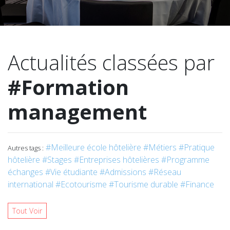
Actualités classées par
#Formation
management
#Meilleure école hôtelière
#Métiers
#Pratique
Autres tags :
hôtelière
#Stages
#Entreprises hôtelières
#Programme
échanges
#Vie étudiante
#Admissions
#Réseau
international
#Ecotourisme
#Tourisme durable
#Finance
Tout Voir