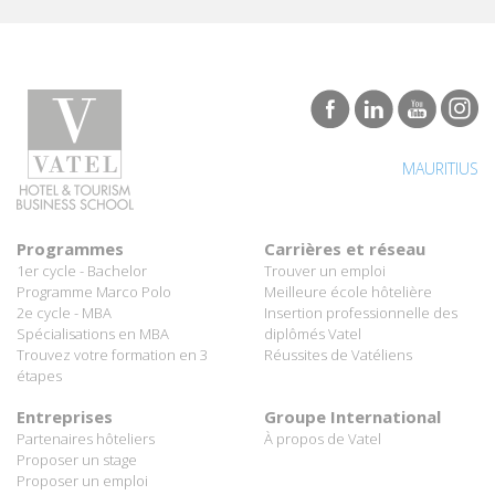
MAURITIUS
Programmes
Carrières et réseau
1er cycle - Bachelor
Trouver un emploi
Programme Marco Polo
Meilleure école hôtelière
2e cycle - MBA
Insertion professionnelle des
Spécialisations en MBA
diplômés Vatel
Trouvez votre formation en 3
Réussites de Vatéliens
étapes
Entreprises
Groupe International
Partenaires hôteliers
À propos de Vatel
Proposer un stage
Proposer un emploi
Tous droits réservés Vatel© 2026 - Réalisé par
auda-design
Mentions légales et politique de confidentialité
-
C.G.U.