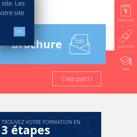
 site. Les
otre site
BROCHURE
OK
s -
Brochure
BACHELOR
MBA
C'est parti !
ar la Mastercard Foundation. Cette dernière,
lusivement en Afrique. Helen White, sa porte
TROUVEZ VOTRE FORMATION EN
3 étapes
chacun aurait la possibilité d'apprendre et de