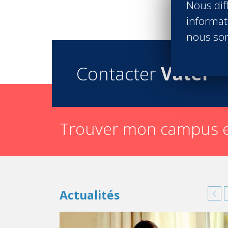
Nous diff
informati
nous son
Contacter
Vatel
Trouver mon campus e
Pour accéder à
l’école hôtelière Vatel Kigali
, 
Actualités
créée en 2006 par Mastercard International,
parole en Afrique Orientale, précise le sens 