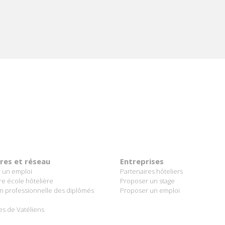
 SAVOIR +
e
PAYS LE PLUS VERT AU M
touristique attrayante et est classé troisième
iversité du pays comprend des gorilles de mont
 et des girafes gracieuses dans les plaines de 
 plantations de thé panoramiques au sud et les 
ères et réseau
Entreprises
 un emploi
Partenaires hôteliers
re école hôtelière
Proposer un stage
on professionnelle des diplômés
Proposer un emploi
es de Vatéliens