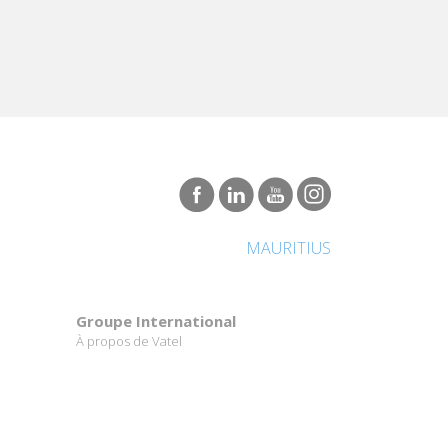
ONDE
 pays le plus vert au monde par le
agne majestueux au nord, des lions
Savannah à l'est, les plus anciennes
eaux turquoises pittoresques du lac
MAURITIUS
Groupe International
À propos de Vatel