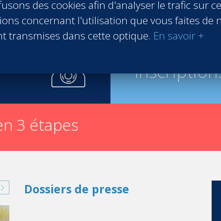
usons des cookies afin d'analyser le trafic sur ce
ons concernant l'utilisation que vous faites de n
t transmises dans cette optique.
En savoir +
Inscription
n 3 étapes
les jeunes Rwandais peuvent disposer de bourses proposées p
Dossiers de presse
 fonctionne de manière indépendante et travaille presque exc
de cet engagement :"La Fondation Mastercard rêve d’un monde où 