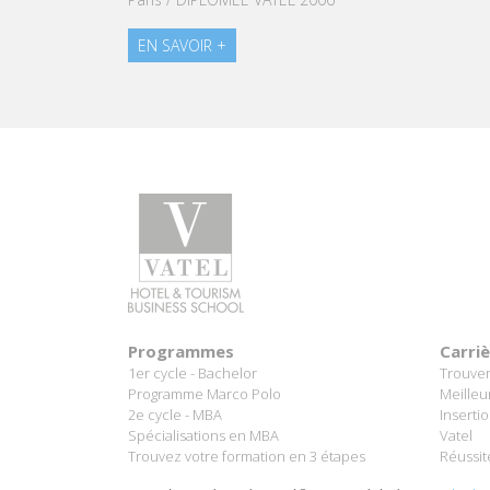
EN
EN SAVOIR +
LE 3
Le Rwanda est une destination éco
World Travel Guide. La riche biod
puissants, des éléphants majestueux
forêts tropicales d'Afrique et des
Kivu à l'ouest..
Programmes
Carri
1er cycle - Bachelor
Trouver
Programme Marco Polo
Meilleu
2e cycle - MBA
Inserti
Spécialisations en MBA
Vatel
Trouvez votre formation en 3 étapes
Réussit