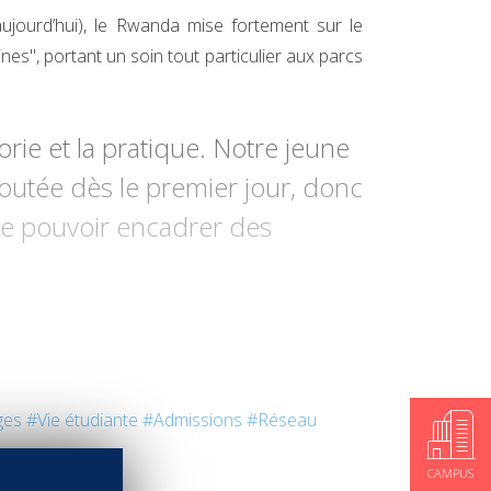
jourd’hui), le Rwanda mise fortement sur le
es", portant un soin tout particulier aux parcs
rie et la pratique. Notre jeune
ajoutée dès le premier jour, donc
de pouvoir encadrer des
ges
#Vie étudiante
#Admissions
#Réseau
CAMPUS