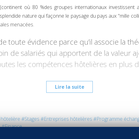
ontinent où 80 %des groupes internationaux investissent au
plendide nature qui façonne le paysage du pays aux "mille collin
males menacées.
 toute évidence parce qu’il associe la théo
oin de salariés qui apportent de la valeur 
outes les compétences hôtelières en plus 
Lire la suite
 hôtelière
#Stages
#Entreprises hôtelières
#Programme échan
e
#Finance