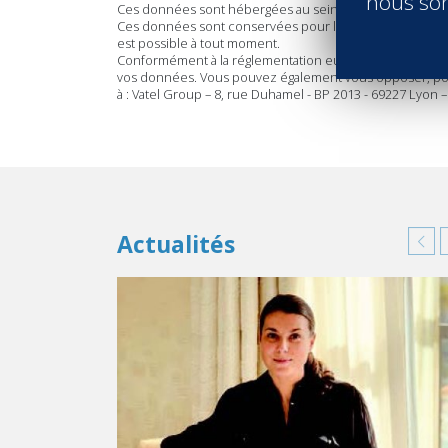
nous son
Ces données sont hébergées au sein de l’Union Européen
Ces données sont conservées pour la durée nécessaire d
est possible à tout moment.
Conformément à la réglementation européenne et françai
vos données. Vous pouvez également vous opposer, pour 
à : Vatel Group – 8, rue Duhamel - BP 2013 - 69227 Lyon – 
Actualités