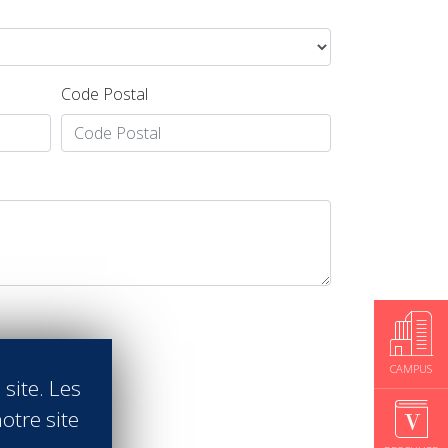
Code Postal
CAMPUS
 site. Les
otre site