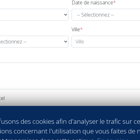
Date de naissance
*
Ville
*
tel
usons des cookies afin d'analyser le trafic sur ce
ligatoires.
ons concernant l'utilisation que vous faites de n
nde de brochure.
de votre demande de brochure.