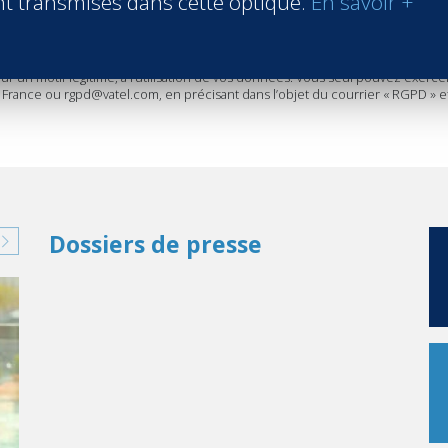
t transmises dans cette optique.
En savoir +
ne et aux Etats Unis. Aussi des accords ont été pris en vue d'assurer un n
u traitement de la demande ou à défaut un (1) an, sauf en cas d’abonnemen
se en matière de données personnelles, vous bénéficiez d’un droit d’accès, 
un motif légitime, à l’utilisation de vos données. Vous seul pouvez exerce
France ou rgpd@vatel.com, en précisant dans l’objet du courrier « RGPD » et en
Dossiers de presse