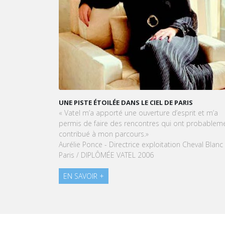
UNE PISTE ÉTOILÉE DANS LE CIEL DE PARIS
VAT
OPÉ
« Vatel m’a apporté une ouverture d’esprit et m’a
LEU
permis de faire des rencontres qui ont probablement
Dans
contribué à mon parcours.»
et 
Aurélie Ponce - Directrice exploitation Cheval Blanc
Vate
Paris / DIPLÔMÉE VATEL 2006
EN
EN SAVOIR +