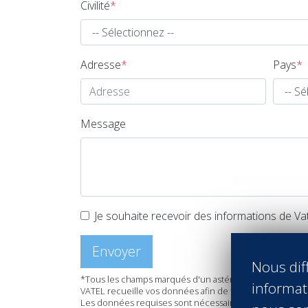
Civilité
*
Adresse
*
Pays
*
Message
Je souhaite recevoir des informations de Va
Envoyer
Nous diff
*Tous les champs marqués d'un astérisque rouge sont ob
informati
VATEL recueille vos données afin de traiter votre dema
Les données requises sont nécessaires pour le suivi 