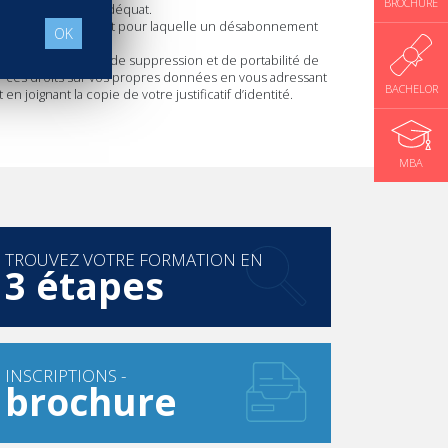
BROCHURE
iveau de sécurité adéquat.
t à la newsletter, et pour laquelle un désabonnement
OK
de rectification, de suppression et de portabilité de
r ces droits sur vos propres données en vous adressant
BACHELOR
 joignant la copie de votre justificatif d’identité.
MBA
TROUVEZ VOTRE FORMATION EN
3 étapes
INSCRIPTIONS -
brochure