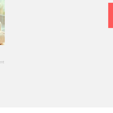
EL MAURICE: LES ÉTUDIANTS SONT
RATIONNELS ET PRÊTS À L'EMPLOI DÈS LA FIN DE
R CURSUS
 cet article, notre CEO met en lumière le succès
la préparation exceptionnelle des étudiants de
l Maurice.
 SAVOIR +