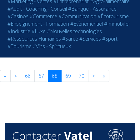
#Marketing - Ventes
#Entreprenariat
#Agro-alimentaire
#Audit - Coaching - Conseil
#Banque - Assurance
#Casinos
#Commerce
#Communication
#Écotourisme
#Enseignement - Formation
#Evènementiel
#Immobilier
#Industrie
#Luxe
#Nouvelles technologies
#Ressources Humaines
#Santé
#Services
#Sport
#Tourisme
#Vins - Spiritueux
«
<
66
67
68
69
70
>
»
Contacter
Vatel