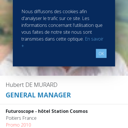
Nous diffusons des cookies afin
d'analyser le trafic sur ce site. Les
informations concernant l'utilisation que
vous faites de notre site nous sont
transmises dans cette optique.
En savoir
+
OK
Hubert DE MURARD
GENERAL MANAGER
Futuroscope - hôtel Station Cosmos
Poitiers France
Promo 2010