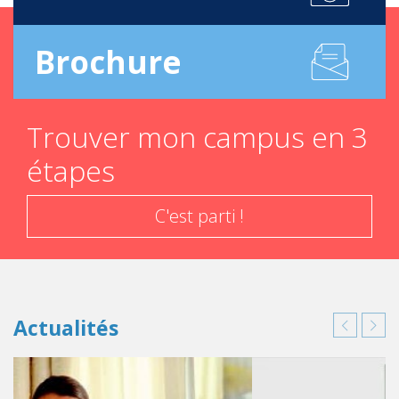
Brochure
Trouver mon campus en 3
étapes
C'est parti !
Actualités