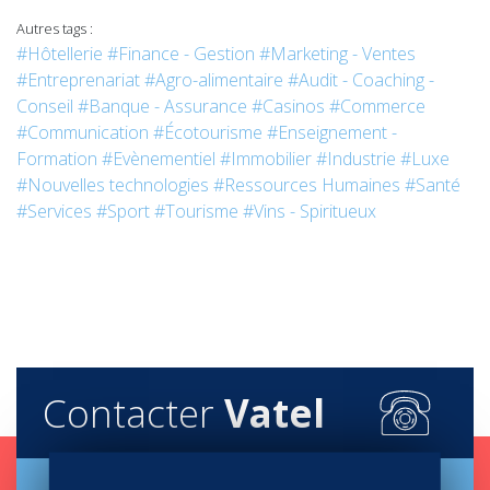
Autres tags :
#Hôtellerie
#Finance - Gestion
#Marketing - Ventes
#Entreprenariat
#Agro-alimentaire
#Audit - Coaching -
Conseil
#Banque - Assurance
#Casinos
#Commerce
#Communication
#Écotourisme
#Enseignement -
Formation
#Evènementiel
#Immobilier
#Industrie
#Luxe
#Nouvelles technologies
#Ressources Humaines
#Santé
#Services
#Sport
#Tourisme
#Vins - Spiritueux
Contacter
Vatel