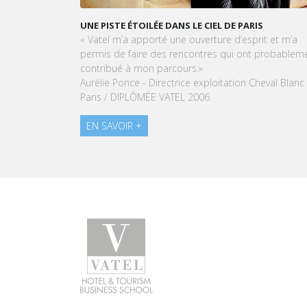
VATEL MAURICE: LES ÉTUDIANTS SONT
OPÉRATIONNELS ET PRÊTS À L'EMPLOI DÈS LA FIN D
LEUR CURSUS
Dans cet article, notre CEO met en lumière le succ
et la préparation exceptionnelle des étudiants de
Vatel Maurice.
EN SAVOIR +