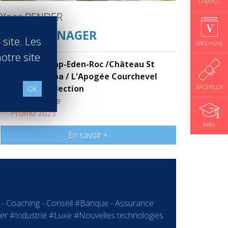
CAMPUS
Ynes BENDER
SALES MANAGER
 site. Les
BROCHURE
otre site
Hotel du Cap-Eden-Roc /Château St
Martin & Spa / L'Apogée Courchevel
Oetker Collection
BACHELOR
OK
Fréjus France
Promo 2023
MBA
En savoir +
 - Coaching - Conseil
#Banque - Assurance
er
#Industrie
#Luxe
#Nouvelles technologies