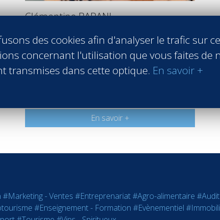
Clémentine BARANI
DIGITAL MARKETING
usons des cookies afin d'analyser le trafic sur ce
EXECUTIVE
ons concernant l'utilisation que vous faites de n
t transmises dans cette optique.
En savoir +
Mandarin Oriental Hotel Group
Genève Switzerland
Promo 2021
En savoir +
n
#Marketing - Ventes
#Entreprenariat
#Agro-alimentaire
#Audit
tourisme
#Enseignement - Formation
#Evènementiel
#Immobili
port
#Tourisme
#Vins - Spiritueux