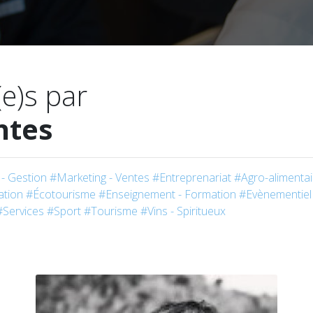
(e)s par
ntes
- Gestion
#Marketing - Ventes
#Entreprenariat
#Agro-alimentai
tion
#Écotourisme
#Enseignement - Formation
#Evènementiel
#Services
#Sport
#Tourisme
#Vins - Spiritueux