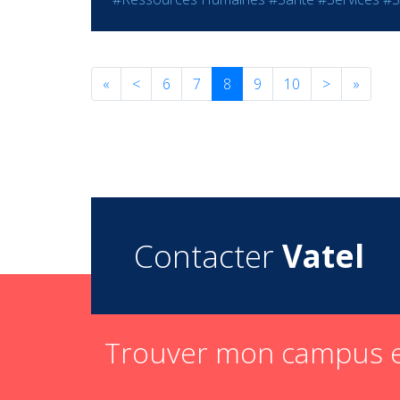
«
<
6
7
8
9
10
>
»
Contacter
Vatel
Trouver mon campus e