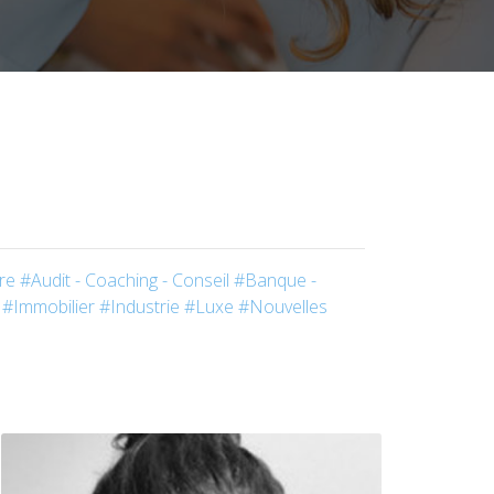
re
#Audit - Coaching - Conseil
#Banque -
#Immobilier
#Industrie
#Luxe
#Nouvelles