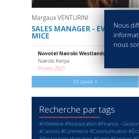
Margaux VENTURINI
Nous diff
SALES MANAGER - EVENTS &
informati
MICE
nous son
Novotel Nairobi Westlands
Nairobi Kenya
Promo 2021
En savoir +
Recherche par tags
#Hôtellerie
#Restauration
#Finance - Gestio
#Casinos
#Commerce
#Communication
#Éco
#Ressources Humaines
#Santé
#Services
#S