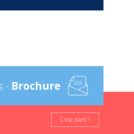
s -
Brochure
C'est parti !