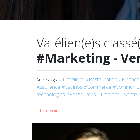
Vatélien(e)s classé
#Marketing - Ve
#Hôtellerie
#Restauration
#Finance 
Autres tags :
Assurance
#Casinos
#Commerce
#Communica
technologies
#Ressources Humaines
#Santé
Tout Voir