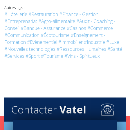
Autres tags :
#Hôtellerie
#Restauration
#Finance - Gestion
#Entreprenariat
#Agro-alimentaire
#Audit - Coaching -
Conseil
#Banque - Assurance
#Casinos
#Commerce
#Communication
#Écotourisme
#Enseignement -
Formation
#Evènementiel
#Immobilier
#Industrie
#Luxe
#Nouvelles technologies
#Ressources Humaines
#Santé
#Services
#Sport
#Tourisme
#Vins - Spiritueux
Contacter
Vatel