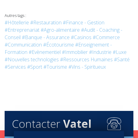
Autres tags :
#Hôtellerie
#Restauration
#Finance - Gestion
#Entreprenariat
#Agro-alimentaire
#Audit - Coaching -
Conseil
#Banque - Assurance
#Casinos
#Commerce
#Communication
#Écotourisme
#Enseignement -
Formation
#Evènementiel
#Immobilier
#Industrie
#Luxe
#Nouvelles technologies
#Ressources Humaines
#Santé
#Services
#Sport
#Tourisme
#Vins - Spiritueux
Contacter
Vatel