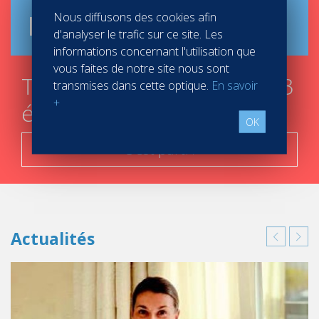
Nous diffusons des cookies afin
Brochure
d'analyser le trafic sur ce site. Les
informations concernant l'utilisation que
vous faites de notre site nous sont
Trouver mon campus en 3
transmises dans cette optique.
En savoir
+
étapes
OK
C'est parti !
Actualités