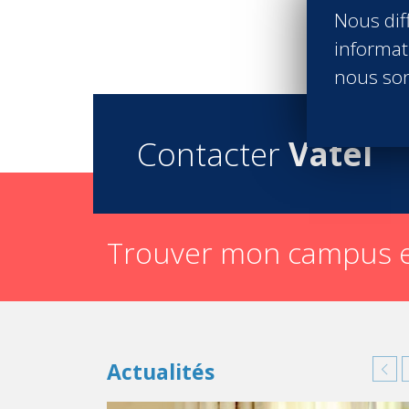
Nous diff
J’ai donc cherché une école de management sp
recherches de formation post-Bac, Vatel s’est
informati
Je voulais un apprentissage concret du managem
nous son
supérieurs en cours de pratique professionnel
regard bienveillant, mais vigilant des étudiants
Quand je suis partie en Angleterre pour mon 2e
Contacter
Vatel
l’amélioration de mon anglais et suis access
Trouver mon campus e
Actualités