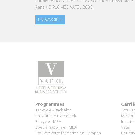
Aurélie Ponce - Directrice exploitation Cheval Blanc
Vatel
Paris / DIPLÔMÉE VATEL 2006
EN 
EN SAVOIR +
Programmes
Carri
1er cycle - Bachelor
Trouver
Programme Marco Polo
Meilleu
2e cycle - MBA
Inserti
Spécialisations en MBA
Vatel
Trouvez votre formation en 3 étapes
Réussit