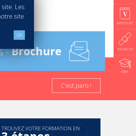
 site. Les
à despostes d’encadrement. Après de longues
otre site
tais coachée par les étudiants des niveaux
BROCHURE
ur mes camarades de 1re année, sous le
OK
 donc pu me consacrer pleinement à
s -
Brochure
BACHELOR
MBA
C'est parti !
TROUVEZ VOTRE FORMATION EN