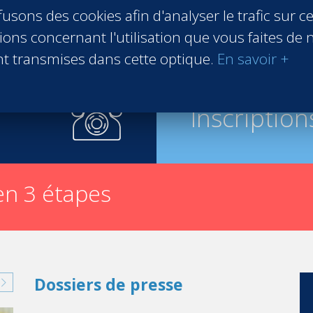
usons des cookies afin d'analyser le trafic sur ce
écialisée dans le domaine, car je souhaitais pouvoir accéder 
 imposée sans aucune comparaison, ni réelle concurrence.
ons concernant l'utilisation que vous faites de n
ent et c’est ce que Vatel m’a offert dès la 1re année quand j’é
t transmises dans cette optique.
En savoir +
le. En 2e année, après 4 mois de
stage
, je manageais à mon to
 de 3e année.
 stage, j’avais déjà de réelles compétences managériales. J’ai
Inscription
oirement tombée amoureuse du pays…"
n 3 étapes
Dossiers de presse