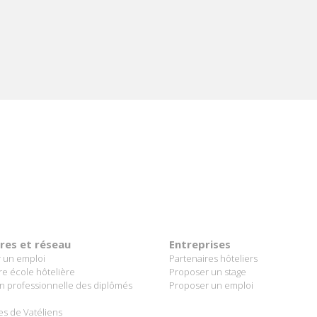
 Maurice.
SAVOIR +
ères et réseau
Entreprises
 un emploi
Partenaires hôteliers
re école hôtelière
Proposer un stage
on professionnelle des diplômés
Proposer un emploi
es de Vatéliens