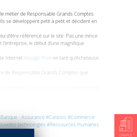
 le métier de Responsable Grands Comptes.
. Ils se développent petit à petit et décident en
ui d’être référencé sur le site. Pas une mince
t l’entreprise, le début d’une magnifique
ite Internet
Voyage Privé
en tant qu’Acheteuse
ste de Responsable Grands Comptes que
ions durables.J’assure aussi une partie lobbying
rid, Barcelone et Genève.
Banque - Assurance
#Casinos
#Commerce
s vite compris que cette filière me permettrait
uvelles technologies
#Ressources Humaines
CAMPUS
ationale et du tourisme
me semblaient parfaits.