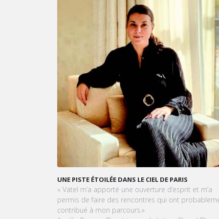
UNE PISTE ÉTOILÉE DANS LE CIEL DE PARIS
VATE
OPÉRA
« Vatel m’a apporté une ouverture d’esprit et m’a
LEUR
permis de faire des rencontres qui ont probablement
Dans 
contribué à mon parcours.»
et la