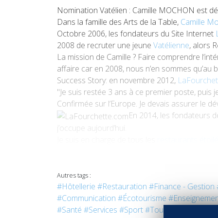
Nomination Vatélien : Camille MOCHON est dés
Dans la famille des Arts de la Table,
Camille M
Octobre 2006, les fondateurs du Site Internet
2008 de recruter une jeune
Vatélienne
, alors 
La mission de Camille ? Faire comprendre l’inté
affaire car en 2008, nous n’en sommes qu’au 
Success Story: en novembre 2012,
LaFourchet
"Je suis restée 3 ans à ce premier poste, puis j
Confirmée sur l’Europe. Je devais assurer le d
En 2014, les fondateurs 
j’occupe aujourd’hui.
Je suis en charge de tous les
restaurants étoil
auprès des Chefs parrains de notre site, lequ
Je dirige, tu diriges, nous 
Autres tags :
#Hôtellerie
#Restauration
#Finance - Gestion
"Dès mon adolescence, je souhaitais faire carriè
#Communication
#Écotourisme
#Enseignemen
de trouver un emploi partout dans le monde.
#Santé
#Services
#Sport
#Tourisme
#Vins - Sp
Et puis, le contact client était primordial pour 