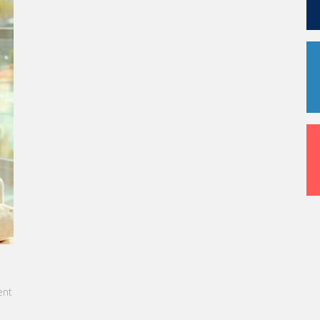
L MAURICE: LES ÉTUDIANTS SONT
TIONNELS ET PRÊTS À L'EMPLOI DÈS LA FIN DE
 CURSUS
cet article, notre CEO met en lumière le succès
 préparation exceptionnelle des étudiants de