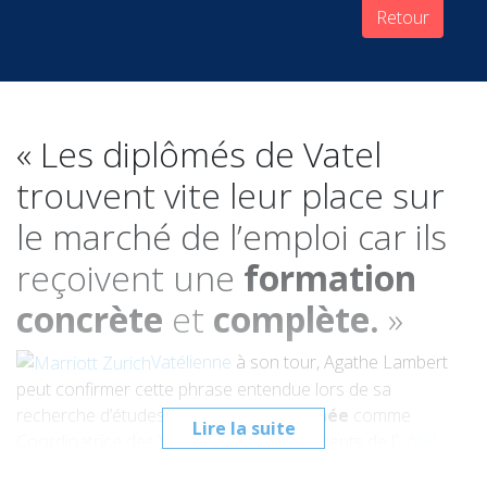
Retour
« Les diplômés de Vatel
trouvent vite leur place sur
le marché de l’emploi car ils
reçoivent une
formation
concrète
et
complète.
»
Vatélienne
à son tour, Agathe Lambert
peut confirmer cette phrase entendue lors de sa
recherche d’études :
elle est embauchée
comme
Lire la suite
Coordinatrice des Ventes et des Evénements de l’
hôtel
Marriott International de Zürich
quelques mois après