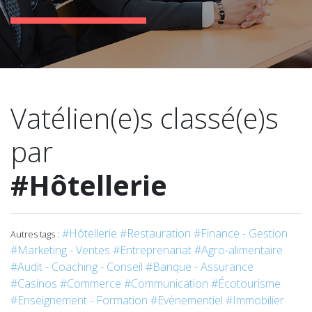
Vatélien(e)s classé(e)s
par
#Hôtellerie
#Hôtellerie
#Restauration
#Finance - Gestion
Autres tags :
#Marketing - Ventes
#Entreprenariat
#Agro-alimentaire
#Audit - Coaching - Conseil
#Banque - Assurance
#Casinos
#Commerce
#Communication
#Écotourisme
#Enseignement - Formation
#Evènementiel
#Immobilier