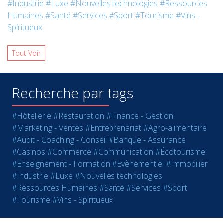
#Industrie
#Luxe
#Nouvelles technologies
#Ressources
Humaines
#Santé
#Services
#Sport
#Tourisme
#Vins -
Spiritueux
Tout Voir
Recherche par tags
#Hôtellerie
#Restauration
#Finance - Gestion
#Marketing - Ventes
#Entreprenariat
#Agro-alimentaire
#Audit - Coaching - Conseil
#Banque - Assurance
#Casinos
#Commerce
#Communication
#Écotourisme
#Enseignement - Formation
#Evènementiel
#Immobilier
#Industrie
#Luxe
#Nouvelles technologies
#Ressources Humaines
#Santé
#Services
#Sport
#Tourisme
#Vins - Spiritueux