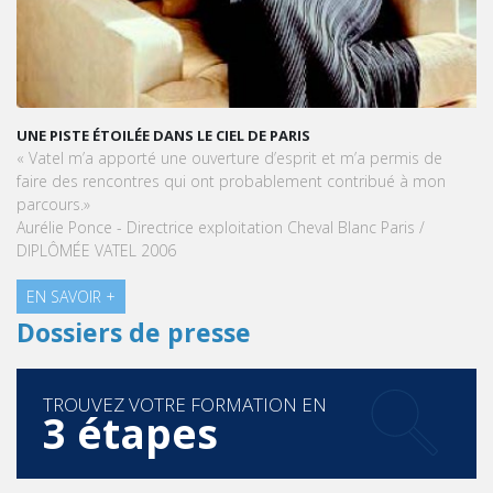
UNE PISTE ÉTOILÉE DANS LE CIEL DE PARIS
« Vatel m’a apporté une ouverture d’esprit et m’a permis de
faire des rencontres qui ont probablement contribué à mon
parcours.»
Aurélie Ponce - Directrice exploitation Cheval Blanc Paris /
DIPLÔMÉE VATEL 2006
EN SAVOIR +
Dossiers de presse
TROUVEZ VOTRE FORMATION EN
3 étapes