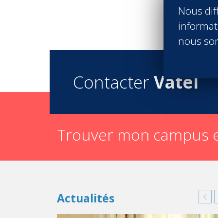
Nous diff
informati
nous son
Contacter
Vatel
Trouver mon campus e
Actualités