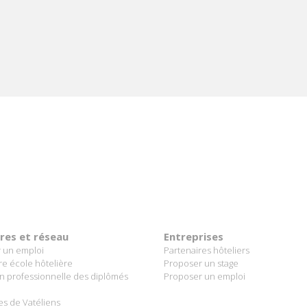
ce.
 +
ères et réseau
Entreprises
 un emploi
Partenaires hôteliers
re école hôtelière
Proposer un stage
on professionnelle des diplômés
Proposer un emploi
es de Vatéliens