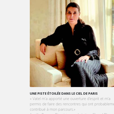
UNE PISTE ÉTOILÉE DANS LE CIEL DE PARIS
VATEL MAUR
OPÉRATIONN
« Vatel m’a apporté une ouverture d’esprit et m’a
LEUR CURS
permis de faire des rencontres qui ont probablement
Dans cet ar
contribué à mon parcours.»
et la prépa