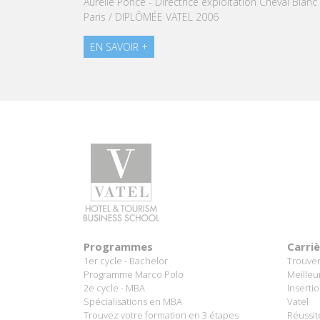
Aurélie Ponce - Directrice exploitation Cheval Blanc
Vatel Mauri
Paris / DIPLÔMÉE VATEL 2006
EN SAVOIR
EN SAVOIR +
Programmes
Carri
1er cycle - Bachelor
Trouver
Programme Marco Polo
Meilleu
2e cycle - MBA
Inserti
Spécialisations en MBA
Vatel
Trouvez votre formation en 3 étapes
Réussit