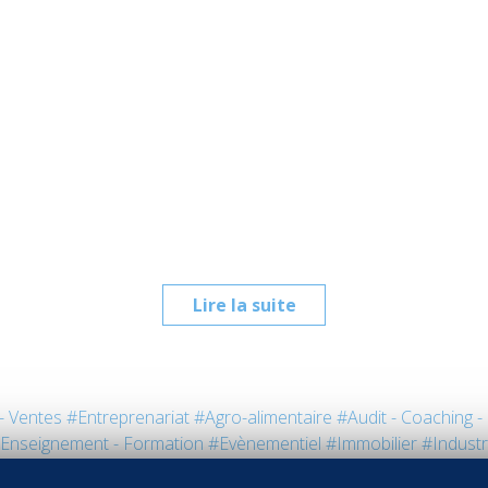
Lire la suite
- Ventes
#Entreprenariat
#Agro-alimentaire
#Audit - Coaching -
Enseignement - Formation
#Evènementiel
#Immobilier
#Industr
ort
#Tourisme
#Vins - Spiritueux