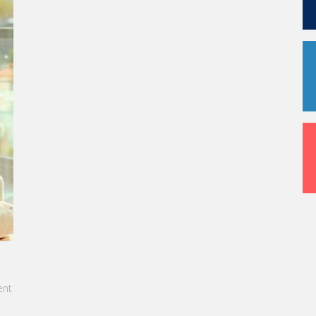
ICE: LES ÉTUDIANTS SONT
ELS ET PRÊTS À L'EMPLOI DÈS LA FIN DE
US
ticle, notre CEO met en lumière le succès
ration exceptionnelle des étudiants de