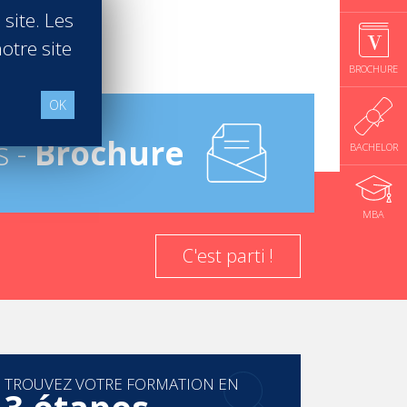
 site. Les
otre site
BROCHURE
OK
s -
Brochure
BACHELOR
MBA
C'est parti !
TROUVEZ VOTRE FORMATION EN