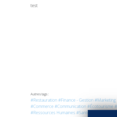
test
Autres tags :
#Restauration
#Finance - Gestion
#Marketing 
#Commerce
#Communication
#Écotourisme
#
#Ressources Humaines
#Santé
#Services
#Sp