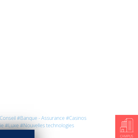
 Conseil
#Banque - Assurance
#Casinos
ie
#Luxe
#Nouvelles technologies
CAMPUS