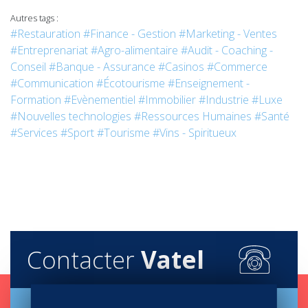
Autres tags :
#Restauration
#Finance - Gestion
#Marketing - Ventes
#Entreprenariat
#Agro-alimentaire
#Audit - Coaching -
Conseil
#Banque - Assurance
#Casinos
#Commerce
#Communication
#Écotourisme
#Enseignement -
Formation
#Evènementiel
#Immobilier
#Industrie
#Luxe
#Nouvelles technologies
#Ressources Humaines
#Santé
#Services
#Sport
#Tourisme
#Vins - Spiritueux
Contacter
Vatel