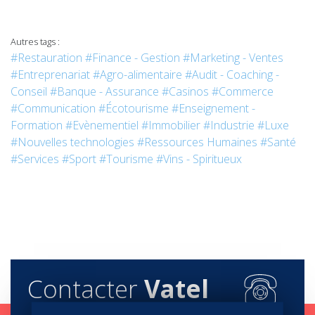
Autres tags :
#Restauration
#Finance - Gestion
#Marketing - Ventes
#Entreprenariat
#Agro-alimentaire
#Audit - Coaching -
Conseil
#Banque - Assurance
#Casinos
#Commerce
#Communication
#Écotourisme
#Enseignement -
Formation
#Evènementiel
#Immobilier
#Industrie
#Luxe
#Nouvelles technologies
#Ressources Humaines
#Santé
#Services
#Sport
#Tourisme
#Vins - Spiritueux
Contacter
Vatel