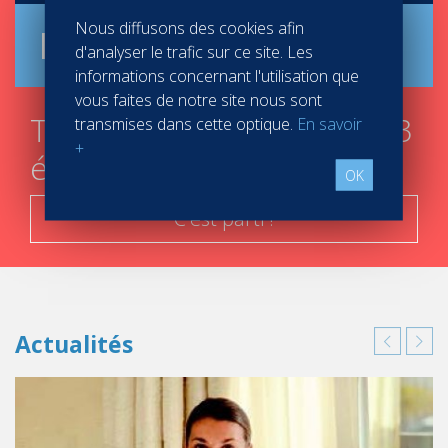
Nous diffusons des cookies afin
Brochure
d'analyser le trafic sur ce site. Les
informations concernant l'utilisation que
vous faites de notre site nous sont
Trouver mon campus en 3
transmises dans cette optique.
En savoir
+
étapes
OK
C'est parti !
Actualités