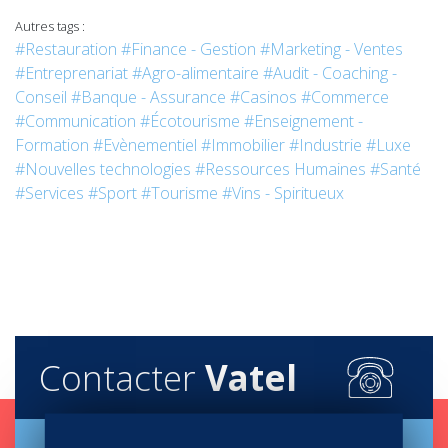
Autres tags :
#Restauration
#Finance - Gestion
#Marketing - Ventes
#Entreprenariat
#Agro-alimentaire
#Audit - Coaching -
Conseil
#Banque - Assurance
#Casinos
#Commerce
#Communication
#Écotourisme
#Enseignement -
Formation
#Evènementiel
#Immobilier
#Industrie
#Luxe
#Nouvelles technologies
#Ressources Humaines
#Santé
#Services
#Sport
#Tourisme
#Vins - Spiritueux
Contacter
Vatel