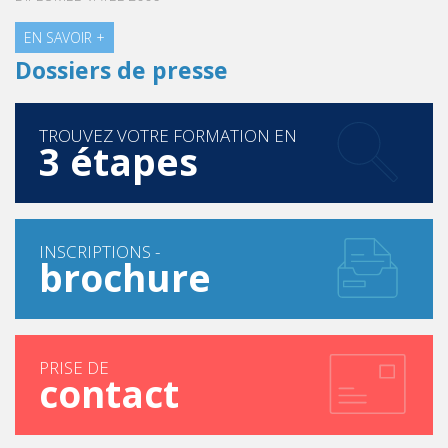
EN SAVOIR +
Dossiers de presse
TROUVEZ VOTRE FORMATION EN
3 étapes
INSCRIPTIONS -
brochure
PRISE DE
contact