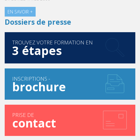
EN SAVOIR +
Dossiers de presse
TROUVEZ VOTRE FORMATION EN
3 étapes
INSCRIPTIONS -
brochure
PRISE DE
contact