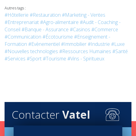
Autres tags :
#Hôtellerie
#Restauration
#Marketing - Ventes
#Entreprenariat
#Agro-alimentaire
#Audit - Coaching -
Conseil
#Banque - Assurance
#Casinos
#Commerce
#Communication
#Écotourisme
#Enseignement -
Formation
#Evènementiel
#Immobilier
#Industrie
#Luxe
#Nouvelles technologies
#Ressources Humaines
#Santé
#Services
#Sport
#Tourisme
#Vins - Spiritueux
Contacter
Vatel