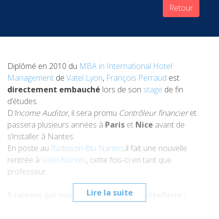
Retour
Diplômé en 2010 du
MBA in International Hotel
Management
de
Vatel Lyon
,
François Perraud
est
directement embauché
lors de son
stage
de fin
d’études.
D
’Income Auditor
, il sera promu
Contrôleur financier
et
passera plusieurs années à
Paris
et
Nice
avant de
s’installer à Nantes.
En poste au
Radisson Blu Nantes,
il fait une nouvelle
rentrée à
Vatel Nantes
, cette fois-ci en tant que
professeur.
Lire la suite
5 raisons qui vous ont fait choisir l’hôtellerie :
La satisfaction qu’apporte un secteur tourné vers
l’humain