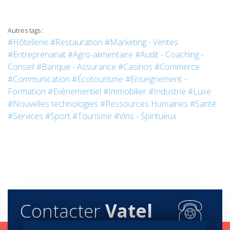
Autres tags :
#Hôtellerie
#Restauration
#Marketing - Ventes
#Entreprenariat
#Agro-alimentaire
#Audit - Coaching -
Conseil
#Banque - Assurance
#Casinos
#Commerce
#Communication
#Écotourisme
#Enseignement -
Formation
#Evènementiel
#Immobilier
#Industrie
#Luxe
#Nouvelles technologies
#Ressources Humaines
#Santé
#Services
#Sport
#Tourisme
#Vins - Spiritueux
Contacter
Vatel