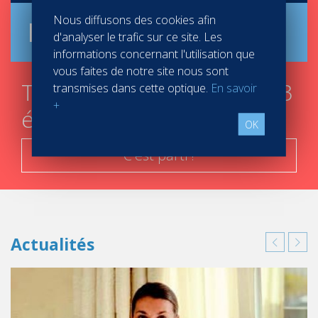
Nous diffusons des cookies afin
Brochure
d'analyser le trafic sur ce site. Les
informations concernant l'utilisation que
vous faites de notre site nous sont
Trouver mon campus en 3
transmises dans cette optique.
En savoir
+
étapes
OK
C'est parti !
Actualités