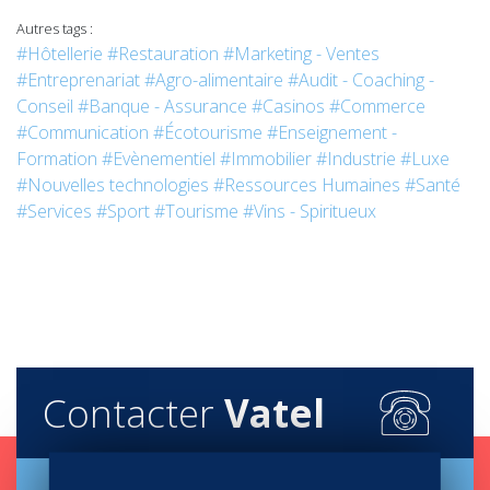
Autres tags :
#Hôtellerie
#Restauration
#Marketing - Ventes
#Entreprenariat
#Agro-alimentaire
#Audit - Coaching -
Conseil
#Banque - Assurance
#Casinos
#Commerce
#Communication
#Écotourisme
#Enseignement -
Formation
#Evènementiel
#Immobilier
#Industrie
#Luxe
#Nouvelles technologies
#Ressources Humaines
#Santé
#Services
#Sport
#Tourisme
#Vins - Spiritueux
Contacter
Vatel