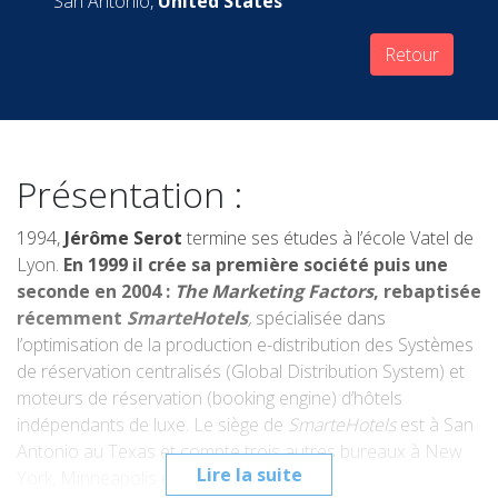
San Antonio,
United States
Retour
Présentation :
1994,
Jérôme Serot
termine ses études à l’école Vatel de
Lyon.
En 1999 il crée sa première société puis une
seconde en 2004 :
The Marketing Factors
, rebaptisée
récemment
SmarteHotels
,
spécialisée dans
l’optimisation de la production e-distribution des Systèmes
de réservation centralisés (Global Distribution System) et
moteurs de réservation (booking engine) d’hôtels
indépendants de luxe. Le siège de
SmarteHotels
est à San
Antonio au Texas et compte trois autres bureaux à New
Lire la suite
York, Minneapolis et en Espagne.